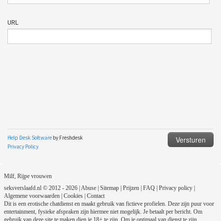
Milf, Rijpe vrouwen
seksverslaafd.nl © 2012 - 2026
|
Abuse
|
Sitemap
|
Prijzen
|
FAQ
|
Privacy policy
|
Algemene voorwaarden
|
Cookies
|
Contact
Dit is een erotische chatdienst en maakt gebruik van fictieve profielen. Deze zijn puur voor
entertainment, fysieke afspraken zijn hiermee niet mogelijk. Je betaalt per bericht. Om
gebruik van deze site te maken dien je 18+ te zijn. Om je optimaal van dienst te zijn